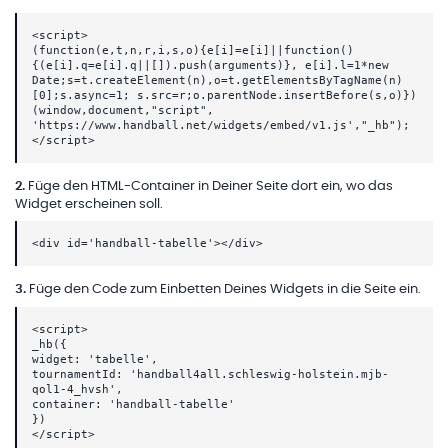
<script>
(function(e,t,n,r,i,s,o){e[i]=e[i]||function()
{(e[i].q=e[i].q||[]).push(arguments)}, e[i].l=1*new
Date;s=t.createElement(n),o=t.getElementsByTagName(n)
[0];s.async=1; s.src=r;o.parentNode.insertBefore(s,o)})
(window,document,"script",
'https://www.handball.net/widgets/embed/v1.js',"_hb");
</script>
2
.
Füge den HTML-Container in Deiner Seite dort ein, wo das
Widget erscheinen soll.
<div id='handball-tabelle'></div>
3
.
Füge den Code zum Einbetten Deines Widgets in die Seite ein.
<script>
_hb({
widget: 'tabelle',
tournamentId: 'handball4all.schleswig-holstein.mjb-
qol1-4_hvsh',
container: 'handball-tabelle'
})
</script>