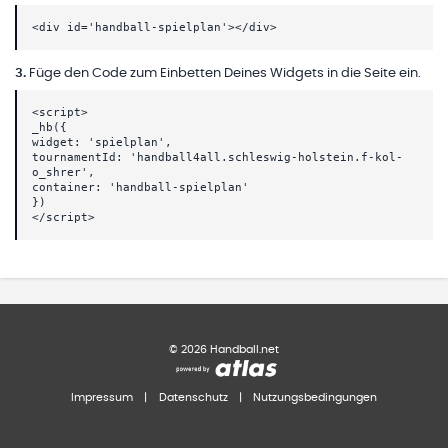
<div id='handball-spielplan'></div>
3
.
Füge den Code zum Einbetten Deines Widgets in die Seite ein.
<script>
_hb({
widget: 'spielplan',
tournamentId: 'handball4all.schleswig-holstein.f-kol-
o_shrer',
container: 'handball-spielplan'
})
</script>
©
2026
Handball.net
Impressum
|
Datenschutz
|
Nutzungsbedingungen