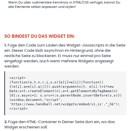
Wenn Du über rudimentäre Kenntniss in HTML/CSS verfügst, kannst Du
alle Elemente selbst anpassen und stylen!
SO BINDEST DU DAS WIDGET EIN:
1
.
Füge den Code zum Laden des Widget-Javascripts in die Seite
ein. Dieser Code lädt asynchron im Hintergrund, ohne die
restliche Seite zu blockieren. Er muss nur einmal pro Seite
eingefügt werden, auch wenn mehrere Widgets angezeigt
werden.
<script>
(function(e,t,n,r,i,s,o){e[i]=e[i]||function()
{(e[i].q=e[i].q||[]).push(arguments)}, e[i].l=1*new
Date;s=t.createElement(n),o=t.getElementsByTagName(n)
[0];s.async=1; s.src=r;o.parentNode.insertBefore(s,o)})
(window,document,"script",
'https://www.handball.net/widgets/embed/v1.js',"_hb");
</script>
2
.
Füge den HTML-Container in Deiner Seite dort ein, wo das
Widget erscheinen soll.