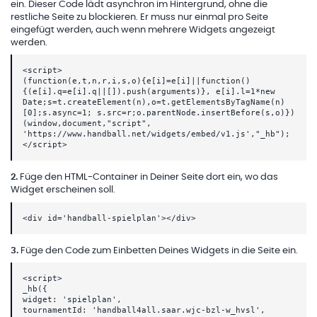
ein. Dieser Code lädt asynchron im Hintergrund, ohne die
restliche Seite zu blockieren. Er muss nur einmal pro Seite
eingefügt werden, auch wenn mehrere Widgets angezeigt
werden.
<script>
(function(e,t,n,r,i,s,o){e[i]=e[i]||function()
{(e[i].q=e[i].q||[]).push(arguments)}, e[i].l=1*new
Date;s=t.createElement(n),o=t.getElementsByTagName(n)
[0];s.async=1; s.src=r;o.parentNode.insertBefore(s,o)})
(window,document,"script",
'https://www.handball.net/widgets/embed/v1.js',"_hb");
</script>
2
.
Füge den HTML-Container in Deiner Seite dort ein, wo das
Widget erscheinen soll.
<div id='handball-spielplan'></div>
3
.
Füge den Code zum Einbetten Deines Widgets in die Seite ein.
<script>
_hb({
widget: 'spielplan',
tournamentId: 'handball4all.saar.wjc-bzl-w_hvsl',