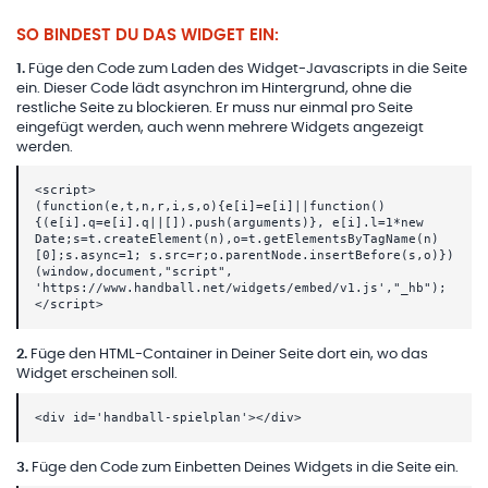
SO BINDEST DU DAS WIDGET EIN:
1
.
Füge den Code zum Laden des Widget-Javascripts in die Seite
ein. Dieser Code lädt asynchron im Hintergrund, ohne die
restliche Seite zu blockieren. Er muss nur einmal pro Seite
eingefügt werden, auch wenn mehrere Widgets angezeigt
werden.
<script>
(function(e,t,n,r,i,s,o){e[i]=e[i]||function()
{(e[i].q=e[i].q||[]).push(arguments)}, e[i].l=1*new
Date;s=t.createElement(n),o=t.getElementsByTagName(n)
[0];s.async=1; s.src=r;o.parentNode.insertBefore(s,o)})
(window,document,"script",
'https://www.handball.net/widgets/embed/v1.js',"_hb");
</script>
2
.
Füge den HTML-Container in Deiner Seite dort ein, wo das
Widget erscheinen soll.
<div id='handball-spielplan'></div>
3
.
Füge den Code zum Einbetten Deines Widgets in die Seite ein.