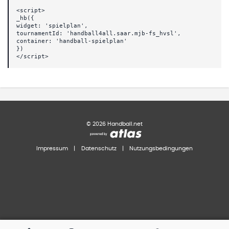
<script>
_hb({
widget: 'spielplan',
tournamentId: 'handball4all.saar.mjb-fs_hvsl',
container: 'handball-spielplan'
})
</script>
©
2026
Handball.net
Impressum
|
Datenschutz
|
Nutzungsbedingungen