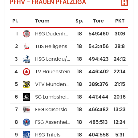
PFHV - FRAUEN PFALZLIGA
Pl.
Team
Sp.
Tore
PKT
1
HSG Dudenhofen/Schifferstadt
18
549
:
460
30:6
2
TuS Heiligenstein
18
543
:
456
28:8
3
HSG Landau/Land
18
494
:
423
24:12
4
TV Hauenstein
18
446
:
402
22:14
5
VTV Mundenheim 2
18
389
:
376
21:15
6
SG Lambsheim/Frankenthal
18
441
:
444
20:16
7
FSG Kaiserslautern/Dansenberg
18
466
:
482
13:23
8
FSG Assenheim/Dannstadt/Iggelheim
18
485
:
513
12:24
9
HSG Trifels
18
404
:
558
5:31