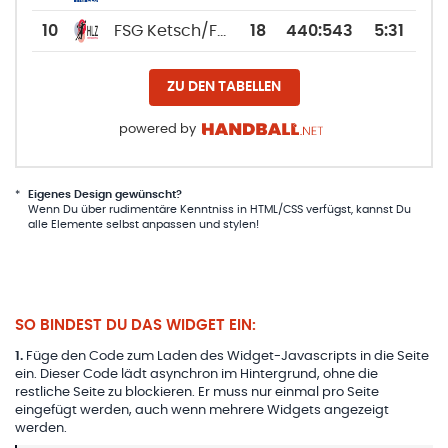
10
FSG Ketsch/Friesenheim 3
18
440
:
543
5:31
ZU DEN TABELLEN
powered by
*
Eigenes Design gewünscht?
Wenn Du über rudimentäre Kenntniss in HTML/CSS verfügst, kannst Du
alle Elemente selbst anpassen und stylen!
SO BINDEST DU DAS WIDGET EIN:
1
.
Füge den Code zum Laden des Widget-Javascripts in die Seite
ein. Dieser Code lädt asynchron im Hintergrund, ohne die
restliche Seite zu blockieren. Er muss nur einmal pro Seite
eingefügt werden, auch wenn mehrere Widgets angezeigt
werden.