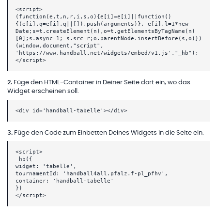
<script>
(function(e,t,n,r,i,s,o){e[i]=e[i]||function()
{(e[i].q=e[i].q||[]).push(arguments)}, e[i].l=1*new
Date;s=t.createElement(n),o=t.getElementsByTagName(n)
[0];s.async=1; s.src=r;o.parentNode.insertBefore(s,o)})
(window,document,"script",
'https://www.handball.net/widgets/embed/v1.js',"_hb");
</script>
2
.
Füge den HTML-Container in Deiner Seite dort ein, wo das
Widget erscheinen soll.
<div id='handball-tabelle'></div>
3
.
Füge den Code zum Einbetten Deines Widgets in die Seite ein.
<script>
_hb({
widget: 'tabelle',
tournamentId: 'handball4all.pfalz.f-pl_pfhv',
container: 'handball-tabelle'
})
</script>