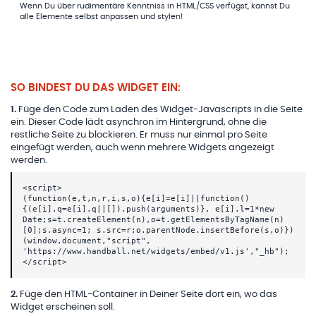
Wenn Du über rudimentäre Kenntniss in HTML/CSS verfügst, kannst Du
alle Elemente selbst anpassen und stylen!
SO BINDEST DU DAS WIDGET EIN:
1
.
Füge den Code zum Laden des Widget-Javascripts in die Seite
ein. Dieser Code lädt asynchron im Hintergrund, ohne die
restliche Seite zu blockieren. Er muss nur einmal pro Seite
eingefügt werden, auch wenn mehrere Widgets angezeigt
werden.
<script>
(function(e,t,n,r,i,s,o){e[i]=e[i]||function()
{(e[i].q=e[i].q||[]).push(arguments)}, e[i].l=1*new
Date;s=t.createElement(n),o=t.getElementsByTagName(n)
[0];s.async=1; s.src=r;o.parentNode.insertBefore(s,o)})
(window,document,"script",
'https://www.handball.net/widgets/embed/v1.js',"_hb");
</script>
2
.
Füge den HTML-Container in Deiner Seite dort ein, wo das
Widget erscheinen soll.