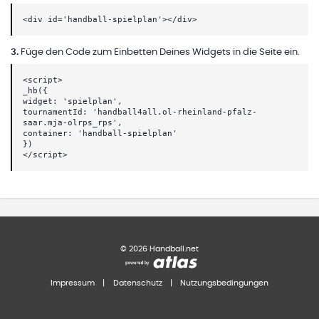
<div id='handball-spielplan'></div>
3
.
Füge den Code zum Einbetten Deines Widgets in die Seite ein.
<script>
_hb({
widget: 'spielplan',
tournamentId: 'handball4all.ol-rheinland-pfalz-
saar.mja-olrps_rps',
container: 'handball-spielplan'
})
</script>
©
2026
Handball.net
Impressum
|
Datenschutz
|
Nutzungsbedingungen