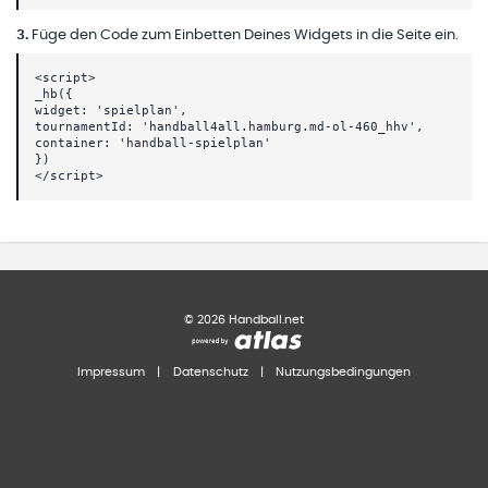
3
.
Füge den Code zum Einbetten Deines Widgets in die Seite ein.
<script>
_hb({
widget: 'spielplan',
tournamentId: 'handball4all.hamburg.md-ol-460_hhv',
container: 'handball-spielplan'
})
</script>
©
2026
Handball.net
Impressum
|
Datenschutz
|
Nutzungsbedingungen