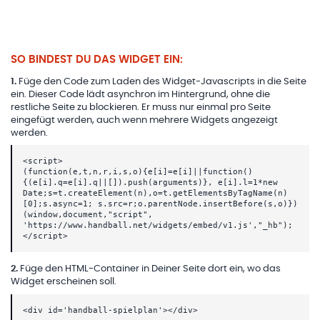
SO BINDEST DU DAS WIDGET EIN:
1
.
Füge den Code zum Laden des Widget-Javascripts in die Seite
ein. Dieser Code lädt asynchron im Hintergrund, ohne die
restliche Seite zu blockieren. Er muss nur einmal pro Seite
eingefügt werden, auch wenn mehrere Widgets angezeigt
werden.
<script>
(function(e,t,n,r,i,s,o){e[i]=e[i]||function()
{(e[i].q=e[i].q||[]).push(arguments)}, e[i].l=1*new
Date;s=t.createElement(n),o=t.getElementsByTagName(n)
[0];s.async=1; s.src=r;o.parentNode.insertBefore(s,o)})
(window,document,"script",
'https://www.handball.net/widgets/embed/v1.js',"_hb");
</script>
2
.
Füge den HTML-Container in Deiner Seite dort ein, wo das
Widget erscheinen soll.
<div id='handball-spielplan'></div>