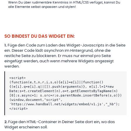
Wenn Du über rudimentäre Kenntniss in HTML/CSS verfügst, kannst Du
alle Elemente selbst anpassen und stylen!
SO BINDEST DU DAS WIDGET EIN:
1
.
Füge den Code zum Laden des Widget-Javascripts in die Seite
ein. Dieser Code lädt asynchron im Hintergrund, ohne die
restliche Seite zu blockieren. Er muss nur einmal pro Seite
eingefügt werden, auch wenn mehrere Widgets angezeigt
werden.
<script>
(function(e,t,n,r,i,s,o){e[i]=e[i]||function()
{(e[i].q=e[i].q||[]).push(arguments)}, e[i].l=1*new
Date;s=t.createElement(n),o=t.getElementsByTagName(n)
[0];s.async=1; s.src=r;o.parentNode.insertBefore(s,o)})
(window,document,"script",
'https://www.handball.net/widgets/embed/v1.js',"_hb");
</script>
2
.
Füge den HTML-Container in Deiner Seite dort ein, wo das
Widget erscheinen soll.