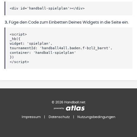
<div id='handball-spielplan'></div>
3
.
Füge den Code zum Einbetten Deines Widgets in die Seite ein.
<script>
_hb({
widget: 'spielplan',
tournamentId: 'handball4all.baden.f-bzl2_barnt',
container: 'handball-spielplan'
})
</script>
©
2026
Handball.net
Impressum
|
Datenschutz
|
Nutzungsbedingungen