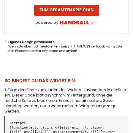
ZUM GESAMTEN SPIELPLAN
powered by
*
Eigenes Design gewünscht?
Wenn Du über rudimentäre Kenntniss in HTML/CSS verfügst, kannst Du
alle Elemente selbst anpassen und stylen!
SO BINDEST DU DAS WIDGET EIN:
1
.
Füge den Code zum Laden des Widget-Javascripts in die Seite
ein. Dieser Code lädt asynchron im Hintergrund, ohne die
restliche Seite zu blockieren. Er muss nur einmal pro Seite
eingefügt werden, auch wenn mehrere Widgets angezeigt
werden.
<script>
(function(e,t,n,r,i,s,o){e[i]=e[i]||function()
{(e[i].q=e[i].q||[]).push(arguments)}, e[i].l=1*new