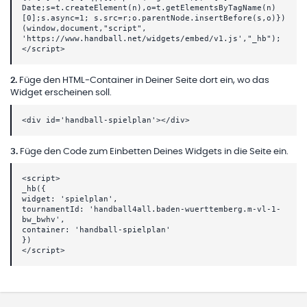
Date;s=t.createElement(n),o=t.getElementsByTagName(n)
[0];s.async=1; s.src=r;o.parentNode.insertBefore(s,o)})
(window,document,"script",
'https://www.handball.net/widgets/embed/v1.js',"_hb");
</script>
2
.
Füge den HTML-Container in Deiner Seite dort ein, wo das
Widget erscheinen soll.
<div id='handball-spielplan'></div>
3
.
Füge den Code zum Einbetten Deines Widgets in die Seite ein.
<script>
_hb({
widget: 'spielplan',
tournamentId: 'handball4all.baden-wuerttemberg.m-vl-1-
bw_bwhv',
container: 'handball-spielplan'
})
</script>