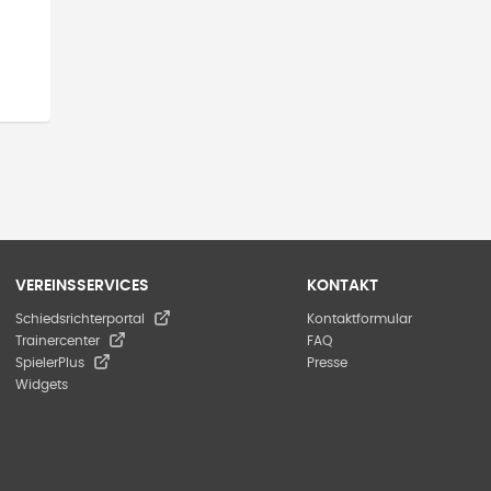
VEREINSSERVICES
KONTAKT
Schiedsrichterportal
Kontaktformular
Trainercenter
FAQ
SpielerPlus
Presse
Widgets