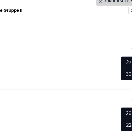
ZURÜCKSETZE
e Gruppe II
27
36
26
22