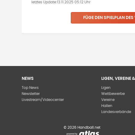
letztes Update:
13.11.2025 05:12 Uhr
FÜGE DEN SPIELPLAN
DES
NEWS
LIGEN, VEREINE
Top News
Ligen
Newsletter
Wettbewerbe
Livestream/Videocenter
Vereine
Hallen
Landesverbände
©
2026
Handball.net