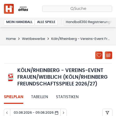
Suche
MEIN HANDBALL
ALLE SPIELE
Handball360 Registrierung
Home
Wettbewerbe
Köln/Rheinberg - Vereins-Event Frauen/weiblich (Köln/Rheinberg Freundschaftsspiele 2026/27)
KÖLN/RHEINBERG - VEREINS-EVENT
FRAUEN/WEIBLICH (KÖLN/RHEINBERG
FREUNDSCHAFTSSPIELE 2026/27)
SPIELPLAN
TABELLEN
STATISTIKEN
03.08.2026 - 09.08.2026