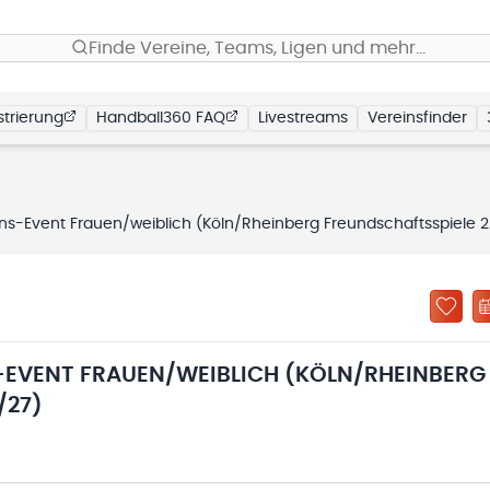
Finde Vereine, Teams, Ligen und mehr…
trierung
Handball360 FAQ
Livestreams
Vereinsfinder
s-Event Frauen/weiblich (Köln/Rheinberg Freundschaftsspiele 2026/27)
-EVENT FRAUEN/WEIBLICH (KÖLN/RHEINBERG
/27)