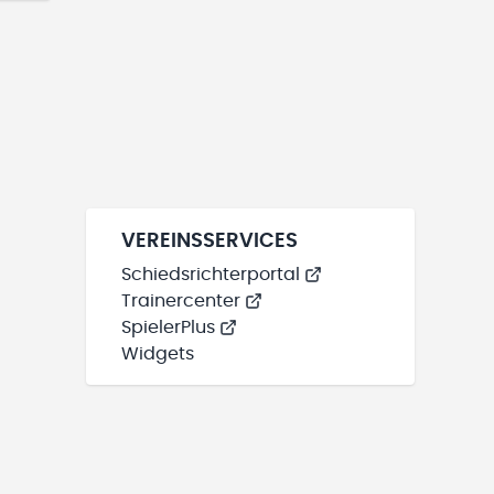
VEREINSSERVICES
Schiedsrichterportal
Trainercenter
SpielerPlus
Widgets