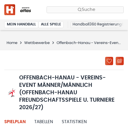
Suche
MEIN HANDBALL
ALLE SPIELE
Handball360 Registrierung
Home
Wettbewerbe
Offenbach-Hanau - Vereins-Event Männer/männlich (Offenbach-Hanau Freundschaftsspiele u. Turniere 2026/27)
OFFENBACH-HANAU - VEREINS-
EVENT MÄNNER/MÄNNLICH
(OFFENBACH-HANAU
FREUNDSCHAFTSSPIELE U. TURNIERE
2026/27)
SPIELPLAN
TABELLEN
STATISTIKEN