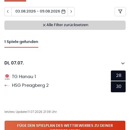
03.08.2026 - 09.08.2026
Alle Filter zurücksetzen
1
Spiele gefunden
Di, 07.07.
28
TG Hanau 1
HSG Preagberg 2
30
letztes Update:
11.07.2026 21:08 Uhr
FÜGE DEN SPIELPLAN
DES WETTBEWERBES
ZU DEINER