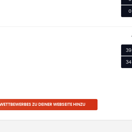
0
39
34
 WETTBEWERBES
ZU DEINER WEBSEITE HINZU