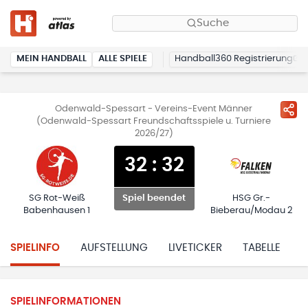
Suche
MEIN HANDBALL
ALLE SPIELE
Handball360 Registrierung
Odenwald-Spessart - Vereins-Event Männer
(Odenwald-Spessart Freundschaftsspiele u. Turniere
2026/27)
32
:
32
SG Rot-Weiß
HSG Gr.-
Spiel beendet
Babenhausen 1
Bieberau/Modau 2
SPIELINFO
AUFSTELLUNG
LIVETICKER
TABELLE
H
SPIELINFORMATIONEN