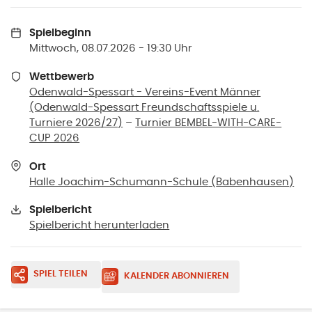
Spielbeginn
Mittwoch, 08.07.2026 - 19:30 Uhr
Wettbewerb
Odenwald-Spessart - Vereins-Event Männer
(Odenwald-Spessart Freundschaftsspiele u.
Turniere 2026/27)
–
Turnier BEMBEL-WITH-CARE-
CUP 2026
Ort
Halle Joachim-Schumann-Schule
(
Babenhausen
)
Spielbericht
Spielbericht herunterladen
SPIEL TEILEN
KALENDER ABONNIEREN