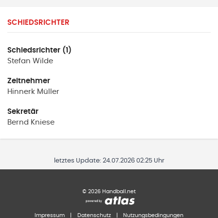
SCHIEDSRICHTER
Schiedsrichter (1)
Stefan
Wilde
Zeitnehmer
Hinnerk
Müller
Sekretär
Bernd
Kniese
letztes Update:
24.07.2026 02:25 Uhr
©
2026
Handball.net
Impressum
|
Datenschutz
|
Nutzungsbedingungen