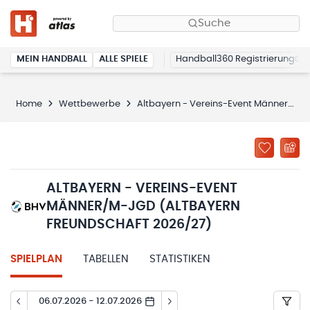
Suche
MEIN HANDBALL
ALLE SPIELE
Handball360 Registrierung
Home
Wettbewerbe
Altbayern - Vereins-Event Männer/m-Jgd (Altbayern Freundschaft 2026/27)
ALTBAYERN - VEREINS-EVENT
MÄNNER/M-JGD (ALTBAYERN
FREUNDSCHAFT 2026/27)
SPIELPLAN
TABELLEN
STATISTIKEN
06.07.2026 - 12.07.2026