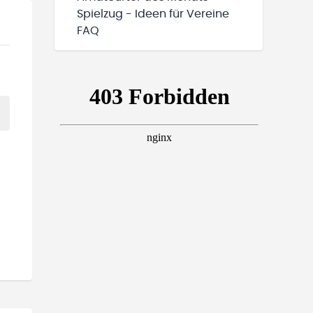
Spielzug - Ideen für Vereine
FAQ