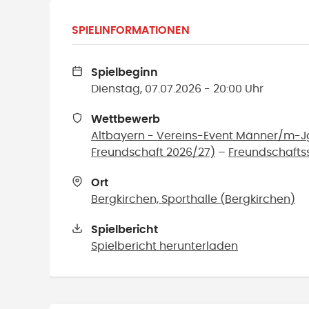
SPIELINFORMATIONEN
Spielbeginn
Dienstag, 07.07.2026 - 20:00 Uhr
Wettbewerb
Altbayern - Vereins-Event Männer/m-J
Freundschaft 2026/27)
–
Freundschaftss
Ort
Bergkirchen, Sporthalle
(
Bergkirchen
)
Spielbericht
Spielbericht herunterladen