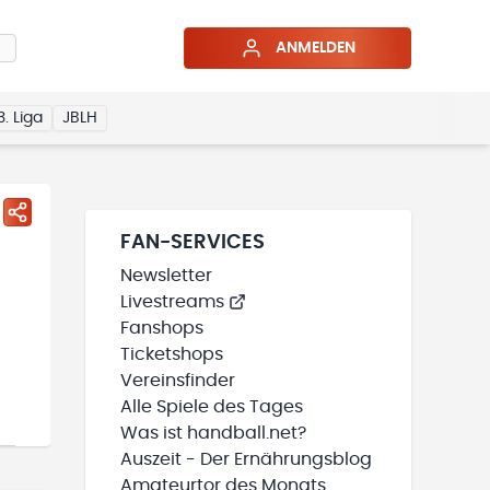
ANMELDEN
3. Liga
JBLH
FAN-SERVICES
Newsletter
Livestreams
Fanshops
Ticketshops
Vereinsfinder
Alle Spiele des Tages
Was ist handball.net?
Auszeit - Der Ernährungsblog
Amateurtor des Monats