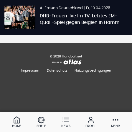
A-Frauen Deutschland
|
Fr, 10.04.2026
DHB-Frauen live im TV: Letztes EM-
Quali-Spiel gegen Belgien in Hamm
©
2026
Handball.net
Impressum
|
Datenschutz
|
Nutzungsbedingungen
HOME
SPIELE
NEWS
PROFIL
MEHR