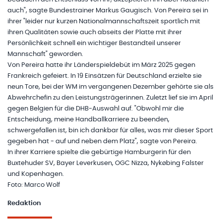
auch", sagte Bundestrainer Markus Gaugisch. Von Pereira sei in
ihrer "leider nur kurzen Nationalmannschaftszeit sportlich mit
ihren Qualitäten sowie auch abseits der Platte mit ihrer
Persönlichkeit schnell ein wichtiger Bestandteil unserer
Mannschaft" geworden.
Von Pereira hatte ihr Länderspieldebüt im März 2025 gegen
Frankreich gefeiert. In 19 Einsätzen für Deutschland erzielte sie
neun Tore, bei der WM im vergangenen Dezember gehörte sie als
Abwehrchefin zu den Leistungsträgerinnen. Zuletzt lief sie im April
gegen Belgien für die DHB-Auswahl auf. "Obwohl mir die
Entscheidung, meine Handballkarriere zu beenden,
schwergefallen ist, bin ich dankbar für alles, was mir dieser Sport
gegeben hat - auf und neben dem Platz", sagte von Pereira.
In ihrer Karriere spielte die gebürtige Hamburgerin für den
Buxtehuder SV, Bayer Leverkusen, OGC Nizza, Nykøbing Falster
und Kopenhagen.
Foto: Marco Wolf
Redaktion