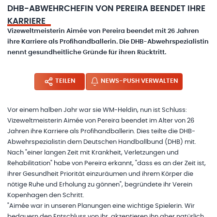
DHB-ABWEHRCHEFIN VON PEREIRA BEENDET IHRE
KARRIERE
Vizeweltmeisterin Aimée von Pereira beendet mit 26 Jahren
ihre Karriere als Profihandballerin. Die DHB-Abwehrspezialistin
nennt gesundheitliche Gründe für ihren Rücktritt.
TEILEN
NEWS-PUSH VERWALTEN
Vor einem halben Jahr war sie WM-Heldin, nun ist Schluss:
Vizeweltmeisterin Aimée von Pereira beendet im Alter von 26
Jahren ihre Karriere als Profihandballerin. Dies teilte die DHB-
Abwehrspezialistin dem Deutschen Handballbund (DHB) mit.
Nach "einer langen Zeit mit Krankheit, Verletzungen und
Rehabilitation" habe von Pereira erkannt, "dass es an der Zeit ist,
ihrer Gesundheit Priorität einzuräumen und ihrem Körper die
nötige Ruhe und Erholung zu gönnen", begründete ihr Verein
Kopenhagen den Schritt.
"Aimée war in unseren Planungen eine wichtige Spielerin. Wir
bedauern den Entschluss von ihr, akzeptieren ihn aber natürlich