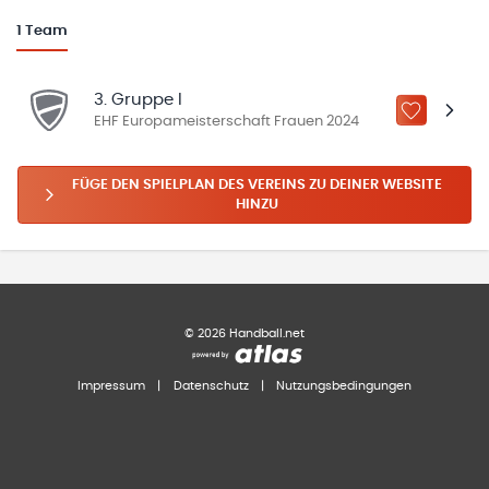
1
Team
3. Gruppe I
ZU „MEINE
EHF Europameisterschaft Frauen 2024
FÜGE DEN SPIELPLAN DES VEREINS ZU DEINER WEBSITE
HINZU
©
2026
Handball.net
Impressum
|
Datenschutz
|
Nutzungsbedingungen