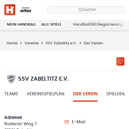
Suche
MEIN HANDBALL
ALLE SPIELE
Handball360 Registrierung
Home
Vereine
SSV Zabeltitz e.V.
Der Verein
SSV ZABELTITZ E.V.
TEAMS
VEREINSSPIELPLAN
DER VEREIN
SPIELGEM
Adresse
E-Mail
Radener Weg 7