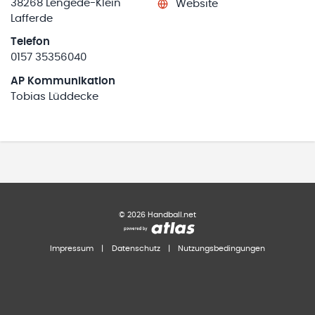
38268 Lengede-Klein
Website
Lafferde
Telefon
0157 35356040
AP Kommunikation
Tobias Lüddecke
©
2026
Handball.net
Impressum
|
Datenschutz
|
Nutzungsbedingungen