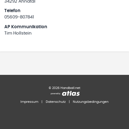
34292 Ahnatal
Telefon
05609-807841
AP Kommunikation
Tim Hollstein
©
2026
Handball.net
Impressum
|
Datenschutz
|
Nutzungsbedingungen