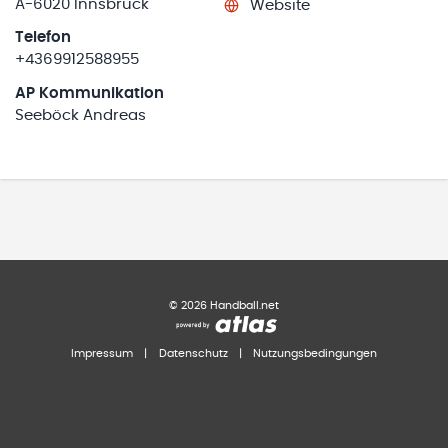
A-6020 Innsbruck
Website
Telefon
+4369912588955
AP Kommunikation
Seeböck Andreas
©
2026
Handball.net
Impressum
|
Datenschutz
|
Nutzungsbedingungen