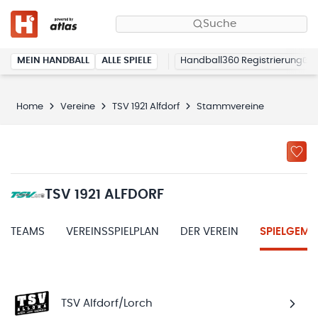
Suche
MEIN HANDBALL
ALLE SPIELE
Handball360 Registrierung
Home
Vereine
TSV 1921 Alfdorf
Stammvereine
TSV 1921 ALFDORF
TEAMS
VEREINSSPIELPLAN
DER VEREIN
SPIELGEME
TSV Alfdorf/Lorch