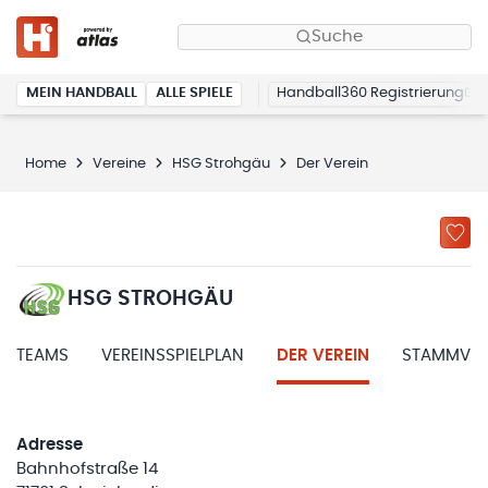
Suche
MEIN HANDBALL
ALLE SPIELE
Handball360 Registrierung
Home
Vereine
HSG Strohgäu
Der Verein
HSG STROHGÄU
TEAMS
VEREINSSPIELPLAN
DER VEREIN
STAMMVER
Adresse
Bahnhofstraße 14