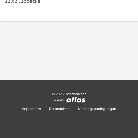
32312 Lübbecke
©
2026
Handball.net
Impressum
|
Datenschutz
|
Nutzungsbedingungen