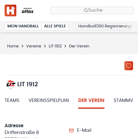
Suche
MEIN HANDBALL
ALLE SPIELE
Handball360 Registrierung
Home
Vereine
LIT 1912
Der Verein
LIT 1912
TEAMS
VEREINSSPIELPLAN
DER VEREIN
STAMMVER
Adresse
E-Mail
Driffenstraße 8