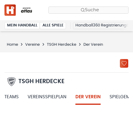
Suche
MEIN HANDBALL
ALLE SPIELE
Handball360 Registrierung
Home
Vereine
TSGH Herdecke
Der Verein
TSGH HERDECKE
TEAMS
VEREINSSPIELPLAN
DER VEREIN
SPIELGEM