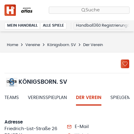
Suche
MEIN HANDBALL
ALLE SPIELE
Handball360 Registrierung
Home
Vereine
Königsborn. SV
Der Verein
KÖNIGSBORN. SV
TEAMS
VEREINSSPIELPLAN
DER VEREIN
SPIELGEM
Adresse
E-Mail
Friedrich-List-Straße 26