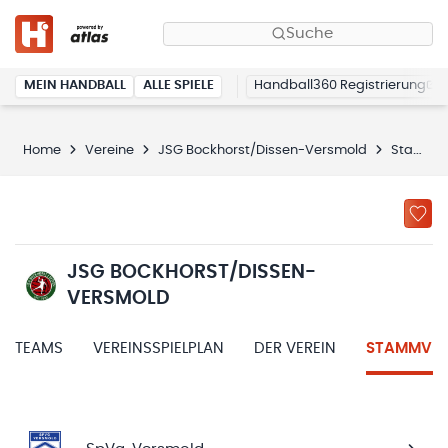
Suche
MEIN HANDBALL
ALLE SPIELE
Handball360 Registrierung
Home
Vereine
JSG Bockhorst/Dissen-Versmold
Stammvereine
JSG BOCKHORST/DISSEN-
VERSMOLD
TEAMS
VEREINSSPIELPLAN
DER VEREIN
STAMMVER