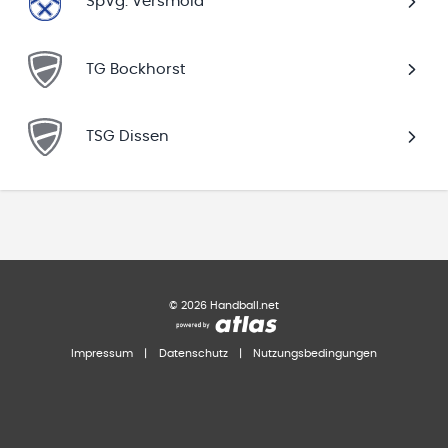
SpVg. Versmold
TG Bockhorst
TSG Dissen
©
2026
Handball.net
Impressum
|
Datenschutz
|
Nutzungsbedingungen