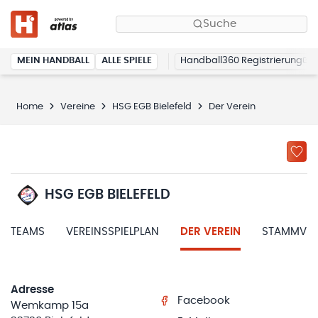
Suche
MEIN HANDBALL
ALLE SPIELE
Handball360 Registrierung
Home
Vereine
HSG EGB Bielefeld
Der Verein
HSG EGB BIELEFELD
TEAMS
VEREINSSPIELPLAN
DER VEREIN
STAMMVER
Adresse
Facebook
Wemkamp 15a