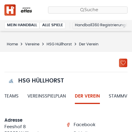
Suche
MEIN HANDBALL
ALLE SPIELE
Handball360 Registrierung
Home
Vereine
HSG Hüllhorst
Der Verein
HSG HÜLLHORST
TEAMS
VEREINSSPIELPLAN
DER VEREIN
STAMMVER
Adresse
Facebook
Feeshof 8