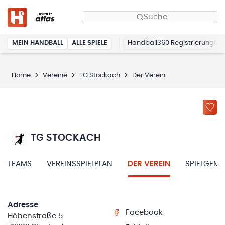
Suche
MEIN HANDBALL
ALLE SPIELE
Handball360 Registrierung
Home
Vereine
TG Stockach
Der Verein
TG STOCKACH
TEAMS
VEREINSSPIELPLAN
DER VEREIN
SPIELGEM
Adresse
Facebook
Höhenstraße 5