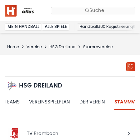
Suche
MEIN HANDBALL
ALLE SPIELE
Handball360 Registrierung
Home
Vereine
HSG Dreiland
Stammvereine
HSG DREILAND
TEAMS
VEREINSSPIELPLAN
DER VEREIN
STAMMVER
TV Brombach