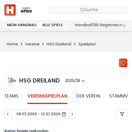
Suche
MEIN HANDBALL
ALLE SPIELE
Handball360 Registrierung
Home
Vereine
HSG Dreiland
Spielplan
HSG DREILAND
2025/26
TEAMS
VEREINSSPIELPLAN
DER VEREIN
STAMMVER
06.07.2026 - 12.07.2026
Keine
Spiele gefunden