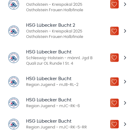
Ostholstein - Kreispokal 2025
ZU „MEINE
Ostholstein Frauen Halbfinale
HSG Lübecker Bucht 2
Ostholstein - Kreispokal 2025
ZU „MEINE
Ostholstein Frauen Halbfinale
HSG Lübecker Bucht
Schleswig-Holstein - männl. Jgd B
ZU „MEINE
Quali zur OL Runde 1 St. 4
HSG Lübecker Bucht
ZU „MEINE
Region Jugend - mJB-RL-2
HSG Lübecker Bucht
ZU „MEINE
Region Jugend - mJC-RK-6
HSG Lübecker Bucht
ZU „MEINE
Region Jugend - mJC-RK-5-RR