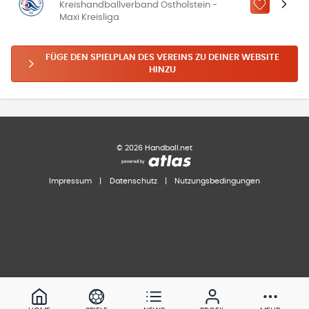
Kreishandballverband Ostholstein -
ZU „MEINE
Maxi Kreisliga
FÜGE DEN SPIELPLAN DES VEREINS ZU DEINER WEBSITE
HINZU
©
2026
Handball.net
Impressum
|
Datenschutz
|
Nutzungsbedingungen