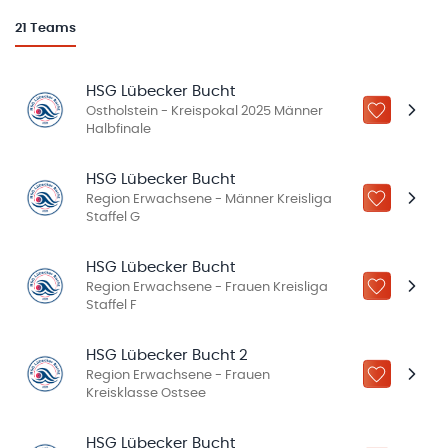
21
Teams
HSG Lübecker Bucht
Ostholstein - Kreispokal 2025 Männer
ZU „MEINE
Halbfinale
HSG Lübecker Bucht
Region Erwachsene - Männer Kreisliga
ZU „MEINE
Staffel G
HSG Lübecker Bucht
Region Erwachsene - Frauen Kreisliga
ZU „MEINE
Staffel F
HSG Lübecker Bucht 2
Region Erwachsene - Frauen
ZU „MEINE
Kreisklasse Ostsee
HSG Lübecker Bucht