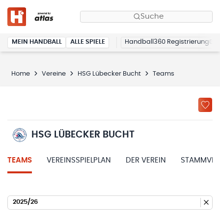
Suche
MEIN HANDBALL
ALLE SPIELE
Handball360 Registrierung
Home
Vereine
HSG Lübecker Bucht
Teams
HSG LÜBECKER BUCHT
TEAMS
VEREINSSPIELPLAN
DER VEREIN
STAMMVER
2025/26