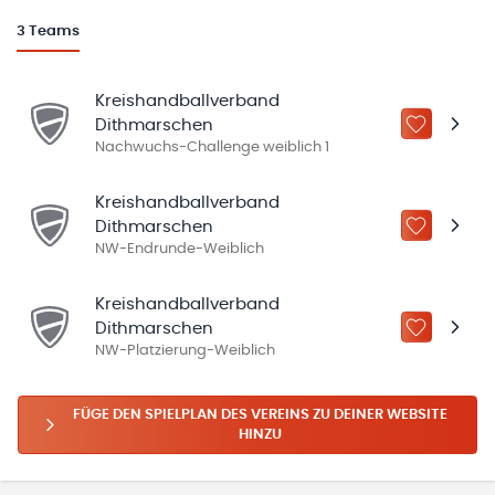
3
Teams
Kreishandballverband
Dithmarschen
ZU „MEINE
Nachwuchs-Challenge weiblich 1
Kreishandballverband
Dithmarschen
ZU „MEINE
NW-Endrunde-Weiblich
Kreishandballverband
Dithmarschen
ZU „MEINE
NW-Platzierung-Weiblich
FÜGE DEN SPIELPLAN DES VEREINS ZU DEINER WEBSITE
HINZU