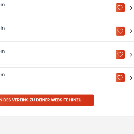
in
ZU „M
in
ZU „M
in
ZU „M
in
ZU „M
N DES VEREINS ZU DEINER WEBSITE HINZU