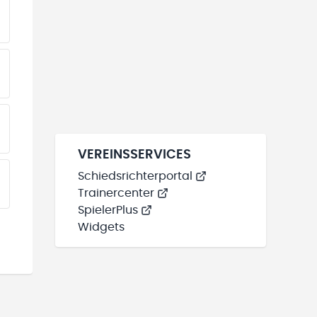
EINE TEAMS“ HINZUFÜGEN
EINE TEAMS“ HINZUFÜGEN
EINE TEAMS“ HINZUFÜGEN
VEREINSSERVICES
Schiedsrichterportal
EINE TEAMS“ HINZUFÜGEN
Trainercenter
SpielerPlus
Widgets