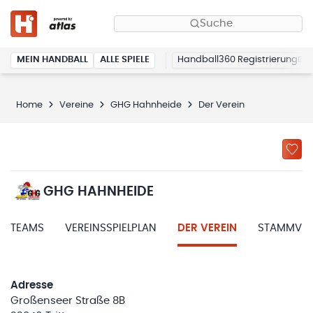
Suche
MEIN HANDBALL
ALLE SPIELE
Handball360 Registrierung
Home
Vereine
GHG Hahnheide
Der Verein
GHG HAHNHEIDE
TEAMS
VEREINSSPIELPLAN
DER VEREIN
STAMMVER
Adresse
Großenseer Straße 8B