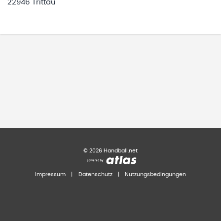
22946 Trittau
©
2026
Handball.net
Impressum
|
Datenschutz
|
Nutzungsbedingungen