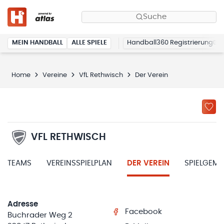
Suche
MEIN HANDBALL
ALLE SPIELE
Handball360 Registrierung
Home
Vereine
VfL Rethwisch
Der Verein
VFL RETHWISCH
TEAMS
VEREINSSPIELPLAN
DER VEREIN
SPIELGEM
Adresse
Facebook
Buchrader Weg 2