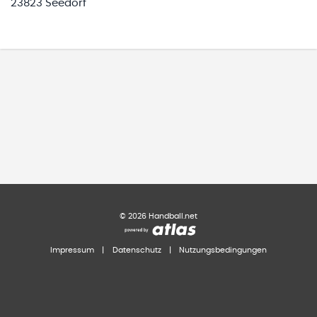
23823 Seedorf
©
2026
Handball.net
Impressum
|
Datenschutz
|
Nutzungsbedingungen