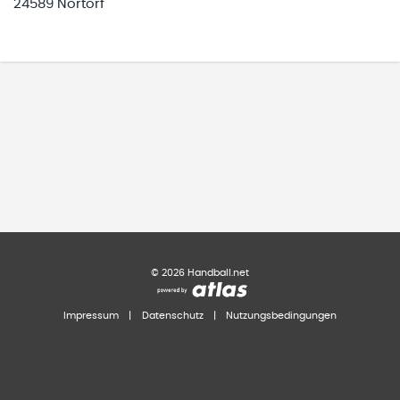
24589 Nortorf
©
2026
Handball.net
Impressum
|
Datenschutz
|
Nutzungsbedingungen