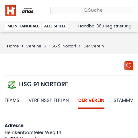
Suche
MEIN HANDBALL
ALLE SPIELE
Handball360 Registrierung
Home
Vereine
HSG 91 Nortorf
Der Verein
HSG 91 NORTORF
TEAMS
VEREINSSPIELPLAN
DER VEREIN
STAMMVER
Adresse
Heinkenborsteler Weg 14