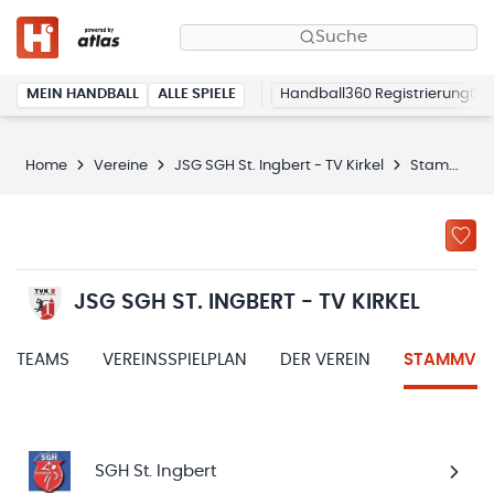
Suche
MEIN HANDBALL
ALLE SPIELE
Handball360 Registrierung
Home
Vereine
JSG SGH St. Ingbert - TV Kirkel
Stammvereine
JSG SGH ST. INGBERT - TV KIRKEL
TEAMS
VEREINSSPIELPLAN
DER VEREIN
STAMMVER
SGH St. Ingbert