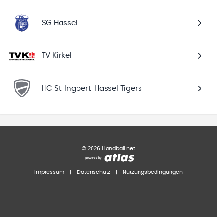
SG Hassel
TV Kirkel
HC St. Ingbert-Hassel Tigers
©
2026
Handball.net
Impressum
|
Datenschutz
|
Nutzungsbedingungen