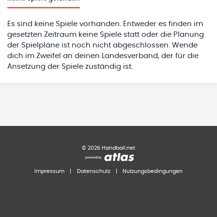
Es sind keine Spiele vorhanden. Entweder es finden im
gesetzten Zeitraum keine Spiele statt oder die Planung
der Spielpläne ist noch nicht abgeschlossen. Wende
dich im Zweifel an deinen Landesverband, der für die
Ansetzung der Spiele zuständig ist.
©
2026
Handball.net
Impressum
|
Datenschutz
|
Nutzungsbedingungen