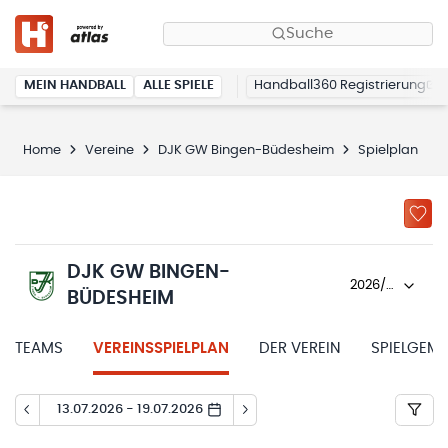
Suche
MEIN HANDBALL
ALLE SPIELE
Handball360 Registrierung
Home
Vereine
DJK GW Bingen-Büdesheim
Spielplan
DJK GW BINGEN-
2026/27
BÜDESHEIM
TEAMS
VEREINSSPIELPLAN
DER VEREIN
SPIELGEM
13.07.2026 - 19.07.2026