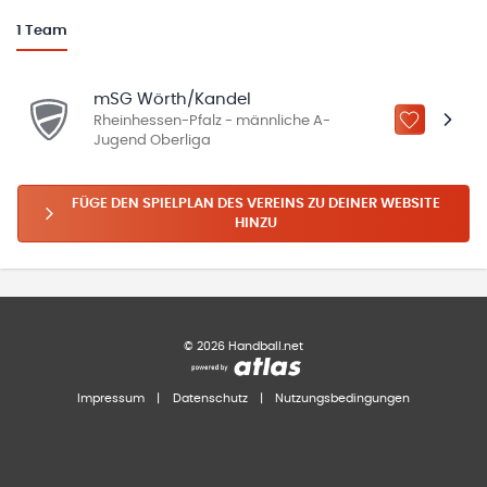
1
Team
mSG Wörth/Kandel
Rheinhessen-Pfalz - männliche A-
ZU „MEINE
Jugend Oberliga
FÜGE DEN SPIELPLAN DES VEREINS ZU DEINER WEBSITE
HINZU
©
2026
Handball.net
Impressum
|
Datenschutz
|
Nutzungsbedingungen