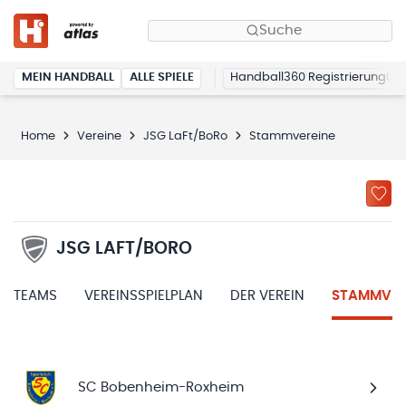
Suche
MEIN HANDBALL
ALLE SPIELE
Handball360 Registrierung
Home
Vereine
JSG LaFt/BoRo
Stammvereine
JSG LAFT/BORO
TEAMS
VEREINSSPIELPLAN
DER VEREIN
STAMMVER
SC Bobenheim-Roxheim