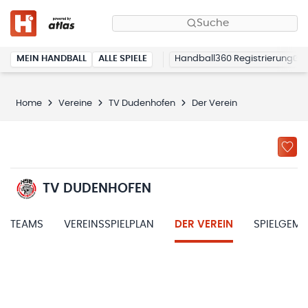
Suche
MEIN HANDBALL
ALLE SPIELE
Handball360 Registrierung
Home
Vereine
TV Dudenhofen
Der Verein
TV DUDENHOFEN
TEAMS
VEREINSSPIELPLAN
DER VEREIN
SPIELGEM