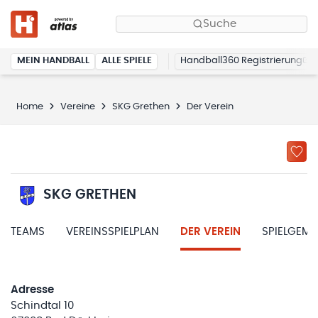
Suche
MEIN HANDBALL
ALLE SPIELE
Handball360 Registrierung
Home
Vereine
SKG Grethen
Der Verein
SKG GRETHEN
TEAMS
VEREINSSPIELPLAN
DER VEREIN
SPIELGEM
Adresse
Schindtal 10