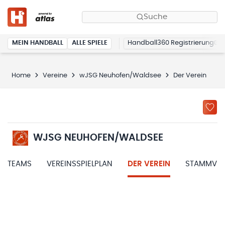
Suche
MEIN HANDBALL
ALLE SPIELE
Handball360 Registrierung
Home
Vereine
wJSG Neuhofen/Waldsee
Der Verein
WJSG NEUHOFEN/WALDSEE
TEAMS
VEREINSSPIELPLAN
DER VEREIN
STAMMVER